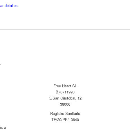
ar detalles
,
Free Heart SL
B76711993
C/San Cristóbal, 12
38006
Registro Sanitario
TF/20/PP/13640
es a